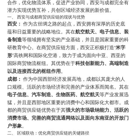
合作，优化物流体系，促进产业协同，西安与成都完全有
潜力实现优势互补，共创区域经济发展的新价值。
一、 西安与成都商贸供应链的现状与优势
作为古丝绸之路的起点，西安拥有深厚的历史底
西安：
蕴和日益重要的战略地位。其在
航空航天、电子信息、装
等领域拥有坚实的产业基础，并且是国家重要的科
备制造
研教育中心。在商贸供应链方面，西安正积极打造“
米字
”高铁网和国际化空港，致力于成为面向中亚、西亚的
形
国际商贸物流枢纽。其优势在于
科技创新能力、高端制造
。
以及连接西北的枢纽作用
作为中国西部经济发展高地，成都以其庞大的人
成都：
口规模、活跃的市场经济和完善的产业体系而闻名。其在
等产业发展迅
电子信息、汽车制造、生物医药、航空航天
猛，并且是西部地区重要的消费中心和国际化大都市。成
都的商贸供应链优势在于其
强大的市场吸纳能力、活跃的
消费市场、完善的商贸流通网络以及面向东南亚的开放门
。
户形象
二、 区域联动：优化商贸供应链的关键路径