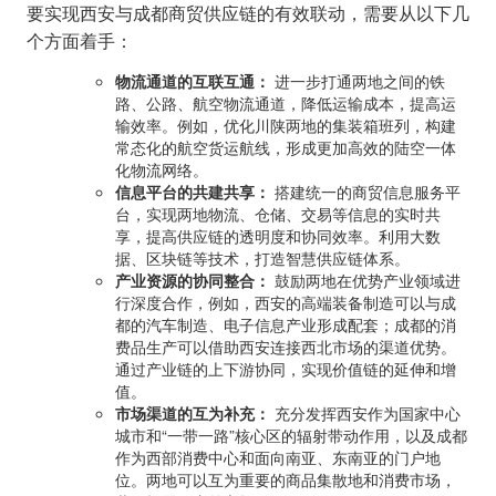
要实现西安与成都商贸供应链的有效联动，需要从以下几
个方面着手：
物流通道的互联互通：
进一步打通两地之间的铁
路、公路、航空物流通道，降低运输成本，提高运
输效率。例如，优化川陕两地的集装箱班列，构建
常态化的航空货运航线，形成更加高效的陆空一体
化物流网络。
信息平台的共建共享：
搭建统一的商贸信息服务平
台，实现两地物流、仓储、交易等信息的实时共
享，提高供应链的透明度和协同效率。利用大数
据、区块链等技术，打造智慧供应链体系。
产业资源的协同整合：
鼓励两地在优势产业领域进
行深度合作，例如，西安的高端装备制造可以与成
都的汽车制造、电子信息产业形成配套；成都的消
费品生产可以借助西安连接西北市场的渠道优势。
通过产业链的上下游协同，实现价值链的延伸和增
值。
市场渠道的互为补充：
充分发挥西安作为国家中心
城市和“一带一路”核心区的辐射带动作用，以及成都
作为西部消费中心和面向南亚、东南亚的门户地
位。两地可以互为重要的商品集散地和消费市场，