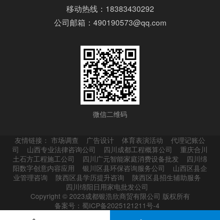
移动热线：18383430292
公司邮箱：490190573@qq.com
微信二维码
友情链接：
市场调查
广告设计
体育表演活动
代理记账公
司
山西专业法律咨询公司
四川成都工程概算公司
重庆合川
土石方工程施工公司
四川广元智能家庭消费设备批发
四川绵
阳数字创意内容应用
银川区县环保咨询服务公司
山西区县企
业管理咨询
陕西区县学历提升咨询
陕西区县招生辅助服务
四川绵阳日用家电批发公司
Copyright © 2023成都银浩欣商贸有限公司 版权所有
备案号：蜀ICP备2025121211号-4